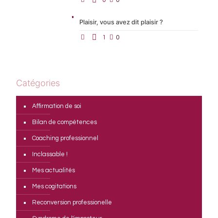
0
0
Plaisir, vous avez dit plaisir ?
1
0
Catégories
Affirmation de soi
Bilan de compétences
Coaching professionnel
Inclassable !
Mes actualités
Mes cogitations
Reconversion professionelle