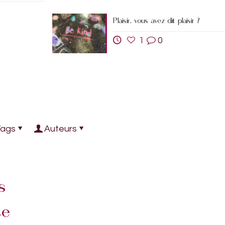
Plaisir, vous avez dit plaisir ?
1
0
Tags
Auteurs
s
te